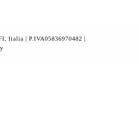
FI, Italia | P.IVA05836970482 |
cy