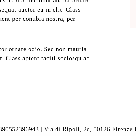
s a odio tincidunt auctor ornare
equat auctor eu in elit. Class
quent per conubia nostra, per
tor ornare odio. Sed non mauris
t. Class aptent taciti sociosqu ad
390552396943
| Via di Ripoli, 2c, 50126 Firenze 