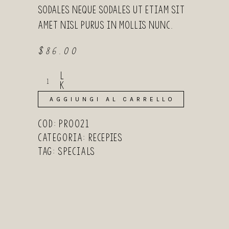
sodales neque sodales ut etiam sit
amet nisl purus in mollis nunc.
$
86.00
Caviar
Pancakes
quantity
AGGIUNGI AL CARRELLO
COD:
PR0021
Categoria:
Recepies
Tag:
Specials