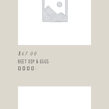
AGGIUNGI AL
CARRELLO
$
67.00
Beet Dip & Eggs
Valutato
4.00
su 5