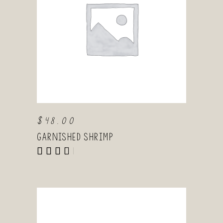
AGGIUNGI AL
CARRELLO
$
48.00
Garnished Shrimp
Valutato
4.00
su 5