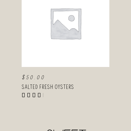
AGGIUNGI AL
CARRELLO
$
50.00
Salted Fresh Oysters
Valutato
5.00
su 5